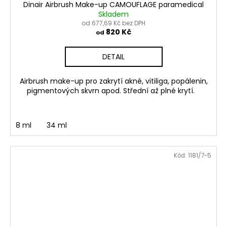
Dinair Airbrush Make-up CAMOUFLAGE paramedical
Skladem
od 677,69 Kč bez DPH
820 Kč
od
DETAIL
Airbrush make-up pro zakrytí akné, vitiliga, popálenin,
pigmentových skvrn apod. Střední až plné krytí.
8 ml
34 ml
Kód:
1181/7-5