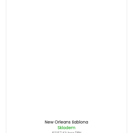
New Orleans šablona
Skladem
611,57 Kč bez DPH