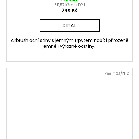
611,57 Kč bez DPH
740 Kč
DETAIL
Airbrush oční stíny s jemným třpytem nabízí přirozeně
jemné i výrazné odstíny.
Kód:
1193/ENC