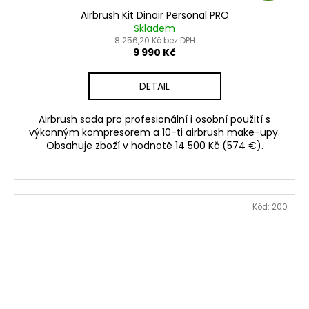
D
Airbrush Kit Dinair Personal PRO
A
Skladem
8 256,20 Kč bez DPH
R
9 990 Kč
M
DETAIL
A
Airbrush sada pro profesionální i osobní použití s
výkonným kompresorem a 10-ti airbrush make-upy.
Obsahuje zboží v hodnotě 14 500 Kč (574 €).
Kód:
200