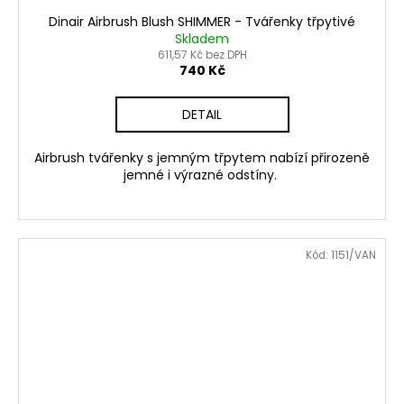
Dinair Airbrush Blush SHIMMER - Tvářenky třpytivé
Skladem
611,57 Kč bez DPH
740 Kč
DETAIL
Airbrush tvářenky s jemným třpytem nabízí přirozeně
jemné i výrazné odstíny.
Kód:
1151/VAN