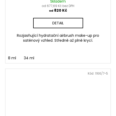
Skladem
od 677,69 Kč bez DPH
820 Kč
od
DETAIL
Rozjasňující hydratační airbrush make-up pro
saténový vzhled. Středně až plně krycí.
8 ml
34 ml
Kód:
1166/7-5