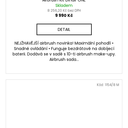
č
Airbrush Kit Dinair ONE
A
Skladem
u
8 256,20 Kč bez DPH
j
R
9 990 Kč
e
m
M
DETAIL
e
A
NEJŽHAVĚJŠÍ airbrush novinka! Maximální pohodlí •
DINAIR
Snadné ovládání • Funguje bezdrátově na dobíjecí
AIRBRUSH
baterii. Dodává se v sadě s 10-ti airbrush make-upy.
MAKE-
Airbrush sada...
UP
SOFT
GLOW
PUDROVÝ
820
Kód:
1154/8 M
Kč