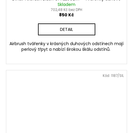
Skladem
702,48 Kč bez DPH
850 Kč
DETAIL
Airbrush tvářenky v krásných duhových odstínech mají
perlový třpyt a nabízí širokou škálu odstínů.
Kód:
1187/SIL