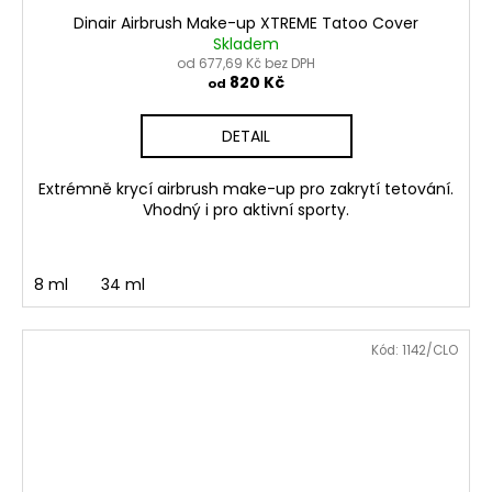
Dinair Airbrush Make-up XTREME Tatoo Cover
Skladem
od 677,69 Kč bez DPH
820 Kč
od
DETAIL
Extrémně krycí airbrush make-up pro zakrytí tetování.
Vhodný i pro aktivní sporty.
8 ml
34 ml
Kód:
1142/CLO