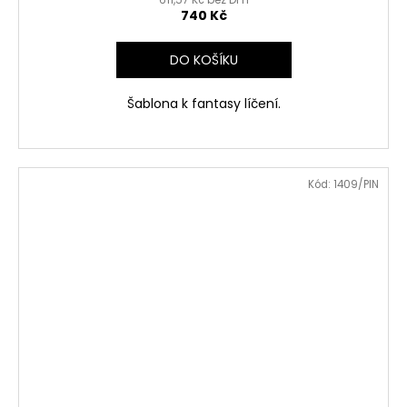
740 Kč
DO KOŠÍKU
Šablona k fantasy líčení.
Kód:
1409/PIN