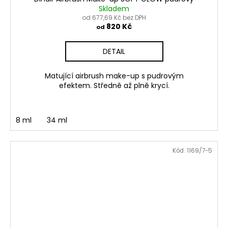
Skladem
od 677,69 Kč bez DPH
820 Kč
od
DETAIL
Matující airbrush make-up s pudrovým
efektem. Středně až plně krycí.
8 ml
34 ml
Kód:
1169/7-5