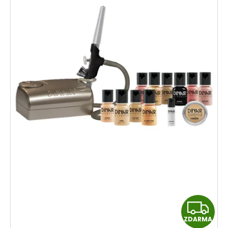
Z
ZDARMA