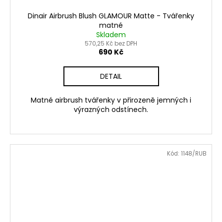
Dinair Airbrush Blush GLAMOUR Matte - Tvářenky
matné
Skladem
570,25 Kč bez DPH
690 Kč
DETAIL
Matné airbrush tvářenky v přirozeně jemných i
výrazných odstínech.
Kód:
1148/RUB