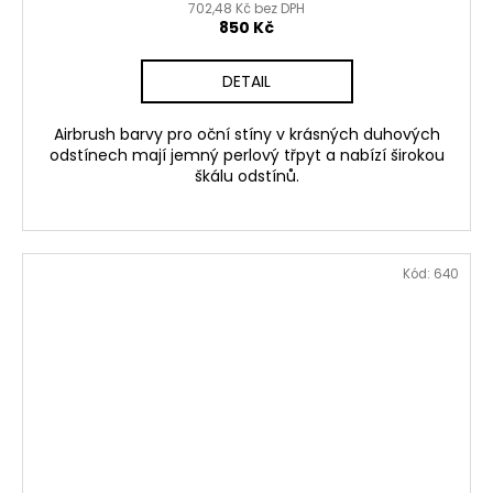
702,48 Kč bez DPH
850 Kč
DETAIL
Airbrush barvy pro oční stíny v krásných duhových
odstínech mají jemný perlový třpyt a nabízí širokou
škálu odstínů.
Kód:
640