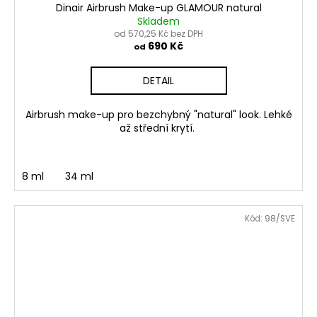
Dinair Airbrush Make-up GLAMOUR natural
Skladem
od 570,25 Kč bez DPH
690 Kč
od
DETAIL
Airbrush make-up pro bezchybný "natural" look. Lehké
až střední krytí.
8 ml
34 ml
Kód:
98/SVE