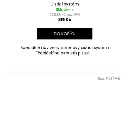
Čisticí systém
Skladem
260,33 Kč bez DPH
315 Kč
DO KOŠÍKU
Speciálně navržený silikonový čistící systém
"čepiček"na airbrush pistoli.
Kód:
1163/7-5