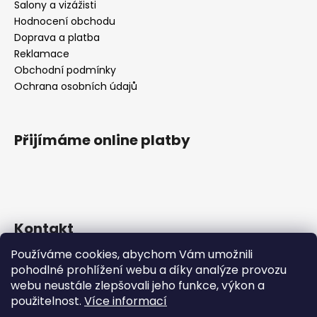
t
Salony a vizážisti
í
Hodnocení obchodu
Doprava a platba
Reklamace
Obchodní podmínky
Ochrana osobních údajů
Přijímáme online platby
Kontakt
Používáme cookies, abychom Vám umožnili
info
@
dinair.cz
pohodlné prohlížení webu a díky analýze provozu
+420 704 793 696
webu neustále zlepšovali jeho funkce, výkon a
Dinair CZ&SK na Facebooku
použitelnost.
Více informací
dinair_europe