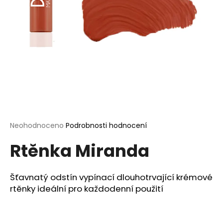
a
j
í
t
?
HLEDAT
Průměrné
Neohodnoceno
Podrobnosti hodnocení
hodnocení
Rtěnka Miranda
produktu
je
D
0,0
o
z
Šťavnatý odstín vypínací dlouhotrvající krémové
p
5
rtěnky ideální pro každodenní použití
o
hvězdiček.
r
u