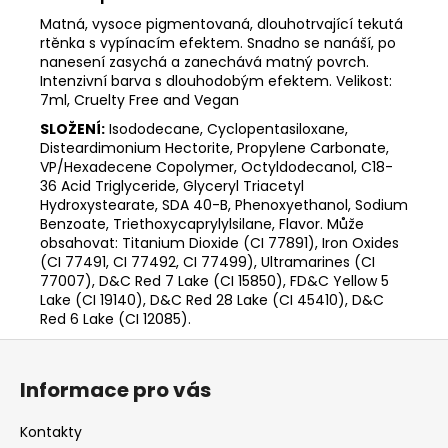
Matná, vysoce pigmentovaná, dlouhotrvající tekutá
rtěnka s vypínacím efektem. Snadno se nanáší, po
nanesení zasychá a zanechává matný povrch.
Intenzivní barva s dlouhodobým efektem. Velikost:
7ml, Cruelty Free and Vegan
SLOŽENÍ:
Isododecane, Cyclopentasiloxane,
Disteardimonium Hectorite, Propylene Carbonate,
VP/Hexadecene Copolymer, Octyldodecanol, C18-
36 Acid Triglyceride, Glyceryl Triacetyl
Hydroxystearate, SDA 40-B, Phenoxyethanol, Sodium
Benzoate, Triethoxycaprylylsilane, Flavor. Může
obsahovat: Titanium Dioxide (CI 77891), Iron Oxides
(CI 77491, CI 77492, CI 77499), Ultramarines (CI
77007), D&C Red 7 Lake (CI 15850), FD&C Yellow 5
Lake (CI 19140), D&C Red 28 Lake (CI 45410), D&C
Red 6 Lake (CI 12085).
Z
á
Informace pro vás
p
a
Kontakty