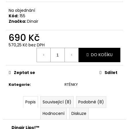
č
u
Na objednání
j
Kód:
155
e
Značka:
Dinair
m
e
690 Kč
570,25 Kč bez DPH
DINAIR
Měrná
AIRBRUSH
DO KOŠÍKU
cena:
MAKE-
UP
RADIANCE
Zeptat se
Sdílet
HYDRATAČNÍ
820
Kategorie
:
RTĚNKY
Kč
Popis
Související (8)
Podobné (8)
Hodnocení
Diskuze
Dinair Lips!™