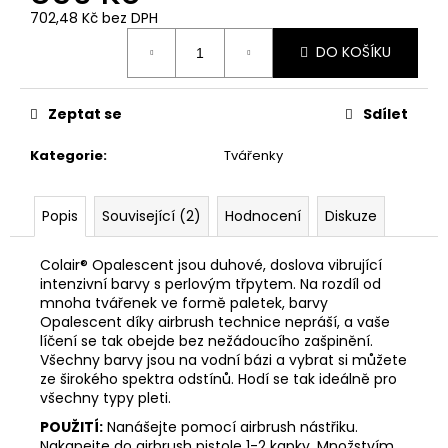
702,48 Kč bez DPH
Měrná
DO KOŠÍKU
cena:
Zeptat se
Sdílet
Kategorie
:
Tvářenky
Popis
Související (2)
Hodnocení
Diskuze
Col
air® Opalescent jsou duhové, doslova vibrující
intenzivní barvy s perlovým třpytem. Na rozdíl od
mnoha tvářenek ve formě paletek, barvy
Opalescent díky airbrush technice nepráší, a vaše
líčení se tak obejde bez nežádoucího zašpinění.
Všechny barvy jsou na vodní bázi a vybrat si můžete
ze širokého spektra odstínů. Hodí se tak ideálně pro
všechny typy pleti.
POUŽITÍ:
Nanášejte pomocí airbrush nástřiku.
Nakapejte do airbrush pistole 1-2 kapky. Množstvím