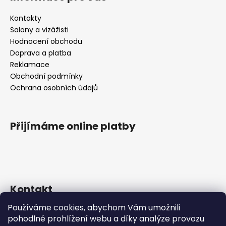
p
a
Kontakty
t
Salony a vizážisti
í
Hodnocení obchodu
Doprava a platba
Reklamace
Obchodní podmínky
Ochrana osobních údajů
Přijímáme online platby
Kontakt
Používáme cookies, abychom Vám umožnili
info
@
dinair.cz
pohodlné prohlížení webu a díky analýze provozu
+420 704 793 696