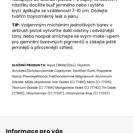
nástřiku docílíte buď jemného nebo i sytého
krytí. Aplikujte ze vzdálenosti 7-10 cm. Dodejte
tvářím trojrozměrný lesk a jiskru.
TIP:
Vzájemným mícháním jednotlivých barev v
airbrush pistoli vytvoříte další odstíny i odvážnější
tóny. Nebo naopak smíchejte se svým make-upem
pro zjemnění barevných pigmentů a získejte ještě
jemnější a přirozenější vzhled.
SLOŽENÍ PRODUKTU:
Aqua (Water/Eau), Glycerin,
Acrylates/Octylacrylamide Copolymer, Xanthan Gum, Propylene
Glycol, Phenoxyethanol, Triethanolamine Magnesium Aluminum
Silicate. Může obsahovat: Iron Oxides (CI 77491), Mica (CI 77019),
Titanium Dioxide (CI 77891) Manganese Violet (CI 77742), Tin Oxide
(778161), Ultramarines (CI 77007), Ultramarine Blue (CI 77007).
Z
á
Informace pro vás