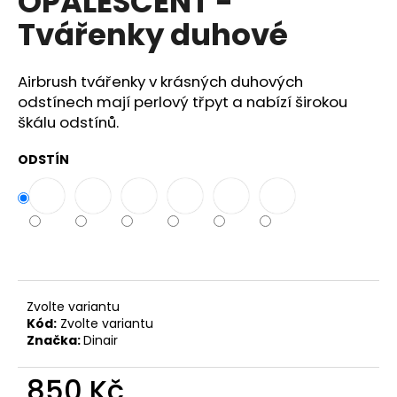
OPALESCENT -
č
z
u
Tvářenky duhové
5
j
hvězdiček.
e
m
Airbrush tvářenky v krásných duhových
e
odstínech mají perlový třpyt a nabízí širokou
škálu odstínů.
DINAIR
ODSTÍN
AIRBRUSH
MAKE-
UP
GLAMOUR
NATURAL
690
Kč
Zvolte variantu
Kód:
Zvolte variantu
Značka:
Dinair
850 Kč