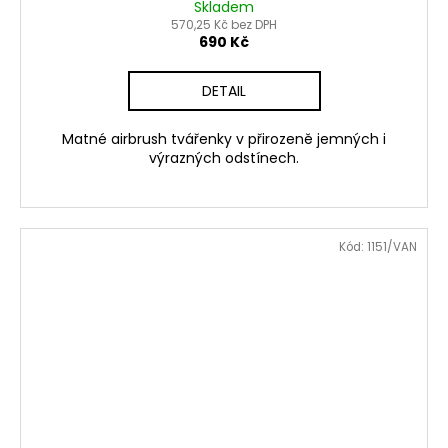
Skladem
570,25 Kč bez DPH
690 Kč
DETAIL
Matné airbrush tvářenky v přirozeně jemných i
výrazných odstínech.
Kód:
1151/VAN