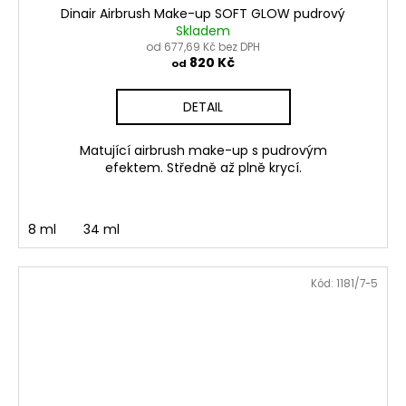
Dinair Airbrush Make-up SOFT GLOW pudrový
Skladem
od 677,69 Kč bez DPH
820 Kč
od
DETAIL
Matující airbrush make-up s pudrovým
efektem. Středně až plně krycí.
8 ml
34 ml
Kód:
1181/7-5