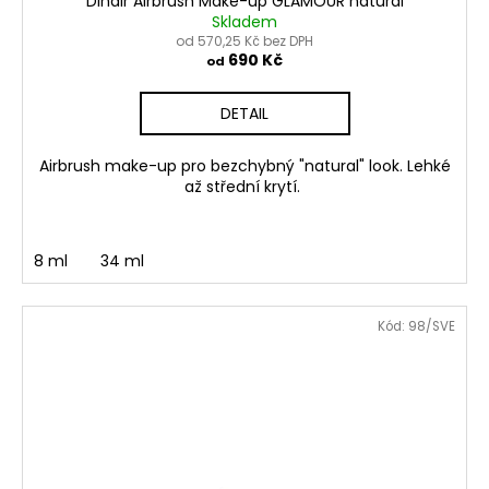
Dinair Airbrush Make-up GLAMOUR natural
Skladem
od 570,25 Kč bez DPH
690 Kč
od
DETAIL
Airbrush make-up pro bezchybný "natural" look. Lehké
až střední krytí.
8 ml
34 ml
Kód:
98/SVE