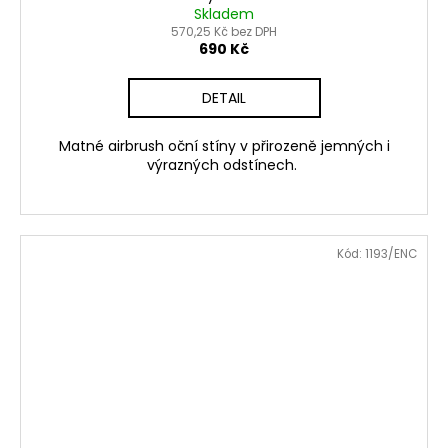
Skladem
570,25 Kč bez DPH
690 Kč
DETAIL
Matné airbrush oční stíny v přirozeně jemných i
výrazných odstínech.
Kód:
1193/ENC