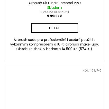
Airbrush Kit Dinair Personal PRO
A
Skladem
8 256,20 Kč bez DPH
R
9 990 Kč
M
DETAIL
A
Airbrush sada pro profesionální i osobní použití s
výkonným kompresorem a 10-ti airbrush make-upy.
Obsahuje zboží v hodnotě 14 500 Kč (574 €).
Kód:
1163/7-5