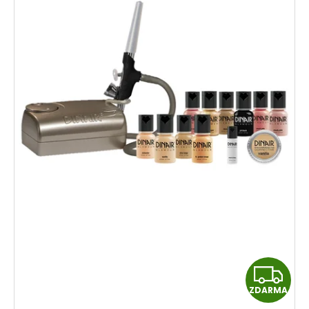
Z
ZDARMA
D