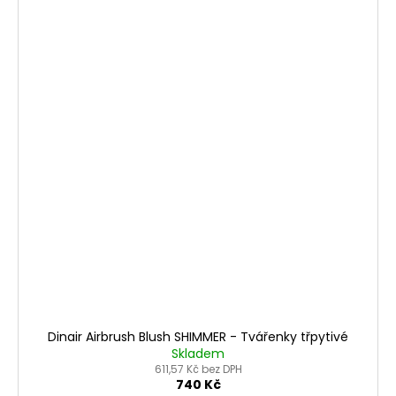
Dinair Airbrush Blush SHIMMER - Tvářenky třpytivé
Skladem
611,57 Kč bez DPH
740 Kč