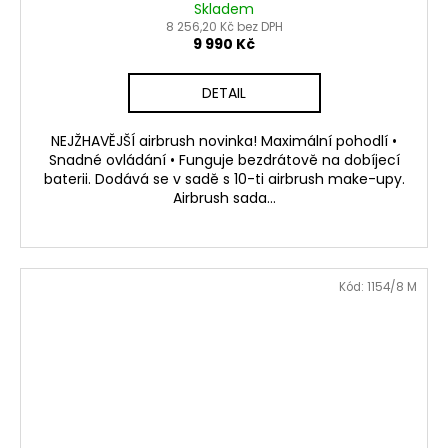
A
Skladem
8 256,20 Kč bez DPH
R
9 990 Kč
M
DETAIL
A
NEJŽHAVĚJŠÍ airbrush novinka! Maximální pohodlí •
Snadné ovládání • Funguje bezdrátově na dobíjecí
baterii. Dodává se v sadě s 10-ti airbrush make-upy.
Airbrush sada...
Kód:
1154/8 M