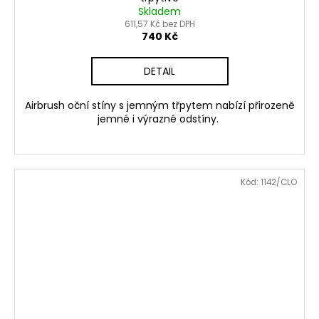
Skladem
611,57 Kč bez DPH
740 Kč
DETAIL
Airbrush oční stíny s jemným třpytem nabízí přirozeně
jemné i výrazné odstíny.
Kód:
1142/CLO