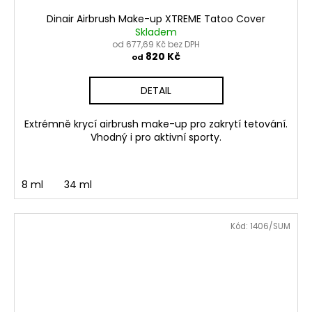
Dinair Airbrush Make-up XTREME Tatoo Cover
Skladem
od 677,69 Kč bez DPH
820 Kč
od
DETAIL
Extrémně krycí airbrush make-up pro zakrytí tetování.
Vhodný i pro aktivní sporty.
8 ml
34 ml
Kód:
1406/SUM