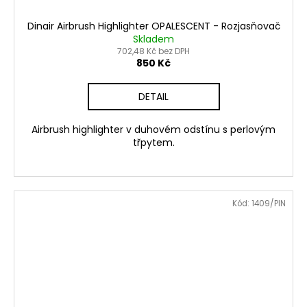
Dinair Airbrush Highlighter OPALESCENT - Rozjasňovač
Skladem
702,48 Kč bez DPH
850 Kč
DETAIL
Airbrush highlighter v duhovém odstínu s perlovým
třpytem.
Kód:
1409/PIN