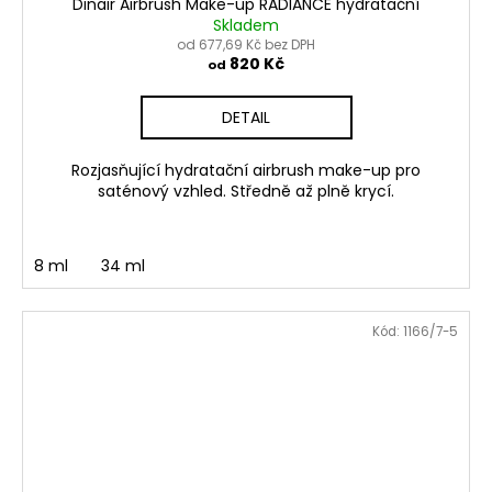
Dinair Airbrush Make-up RADIANCE hydratační
Skladem
od 677,69 Kč bez DPH
820 Kč
od
DETAIL
Rozjasňující hydratační airbrush make-up pro
saténový vzhled. Středně až plně krycí.
8 ml
34 ml
Kód:
1166/7-5