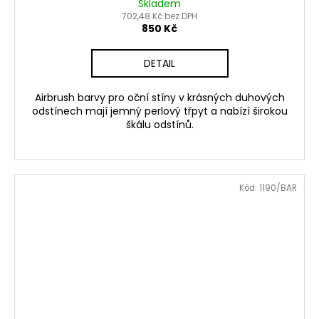
Skladem
702,48 Kč bez DPH
850 Kč
DETAIL
Airbrush barvy pro oční stíny v krásných duhových
odstínech mají jemný perlový třpyt a nabízí širokou
škálu odstínů.
Kód:
1190/BAR