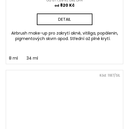
od 677,69 Kč bez DPH
820 Kč
od
DETAIL
Airbrush make-up pro zakrytí akné, vitiliga, popálenin,
pigmentových skvrn apod. Střední až plné krytí.
8 ml
34 ml
Kód:
1187/SIL