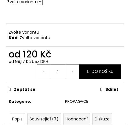
č
u
j
e
m
e
Zvolte variantu
Kód:
Zvolte variantu
DINAIR
od
120 Kč
AIRBRUSH
MAKE-
od
99,17 Kč
bez DPH
UP
Měrná
XTREME
DO KOŠÍKU
cena:
TATOO
COVER
820
Zeptat se
Sdílet
Kč
Kategorie
:
PROPAGACE
Popis
Související (7)
Hodnocení
Diskuze