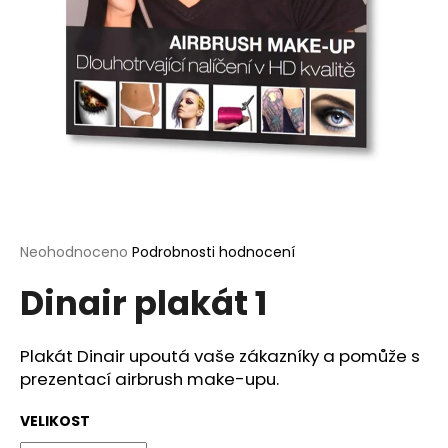
a
j
í
t
?
HLEDAT
Průměrné
Neohodnoceno
Podrobnosti hodnocení
hodnocení
Dinair plakát 1
produktu
je
D
0,0
o
z
Plakát Dinair upoutá vaše zákazníky a pomůže s
p
5
prezentací airbrush make-upu.
o
hvězdiček.
r
VELIKOST
u