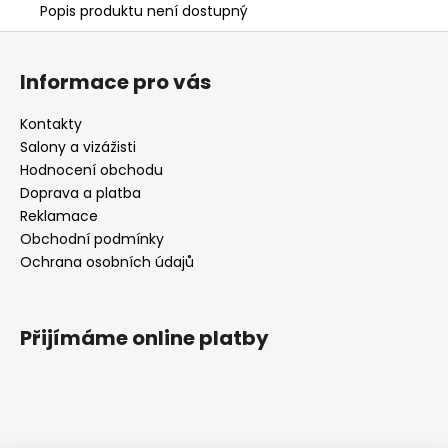
Popis produktu není dostupný
Z
á
Informace pro vás
p
a
Kontakty
t
Salony a vizážisti
í
Hodnocení obchodu
Doprava a platba
Reklamace
Obchodní podmínky
Ochrana osobních údajů
Přijímáme online platby